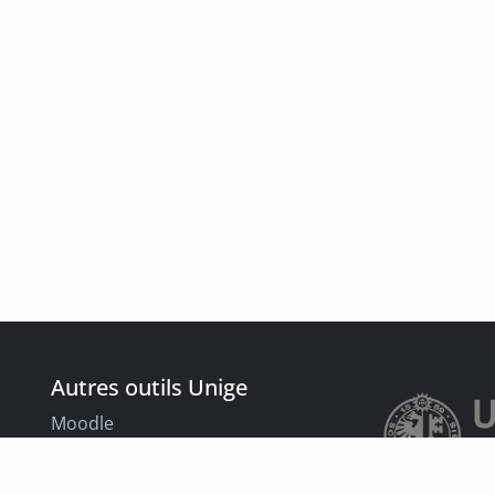
Autres outils Unige
Moodle
Portfolio
nt
Tandems linguistiques