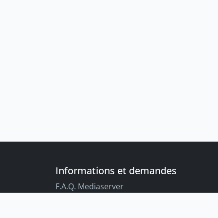
Informations et demandes
F.A.Q. Mediaserver
F.A.Q. Enregistrements par défaut
Conseils aux étudiant-es sur l’enregistreme