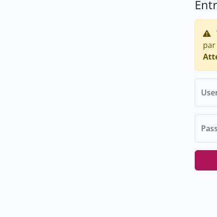
Ent
par
Att
Use
Pas