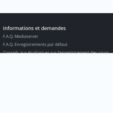
Informations et demandes
F.A.Q. Mediaserver
F.A.Q. Enregistrements par défaut
Conseils aux étudiant-es sur l’enregistrement des cours
Conseils aux enseignant-es sur l'enregistrement des
cours
Autres outils Unige
Moodle
Portfolio
Tandems linguistiques
Archive-ouverte