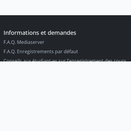
Informations et demandes
F.A.Q. Mediaserver
F.A.Q. Enregistrements par défaut
Conseils aux étudiant-es sur l’enregistrement des cours
Conseils aux enseignant-es sur l'enregistrement des
cours
Autres outils Unige
Moodle
Portfolio
Tandems linguistiques
Archive-ouverte