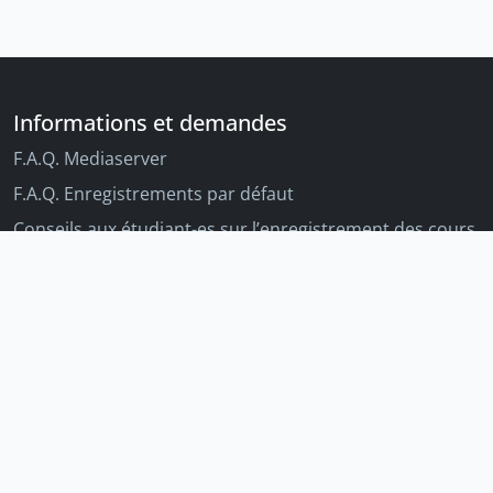
Informations et demandes
F.A.Q. Mediaserver
F.A.Q. Enregistrements par défaut
Conseils aux étudiant-es sur l’enregistrement des cours
Conseils aux enseignant-es sur l'enregistrement des
cours
Autres outils Unige
Moodle
Portfolio
Tandems linguistiques
Archive-ouverte