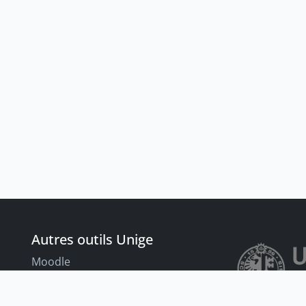
Autres outils Unige
Moodle
Portfolio
nt
Tandems linguistiques