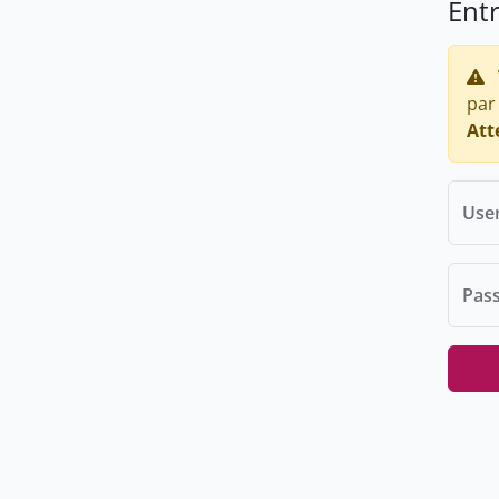
Ent
par
Att
Use
Pas