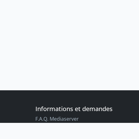
Informations et demandes
F.A.Q. Mediaserver
F.A.Q. Enregistrements par défaut
Conseils aux étudiant-es sur l’enregistreme