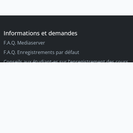
Informations et demandes
F.A.Q. Mediaserver
F.A.Q. Enregistrements par défaut
Conseils aux étudiant-es sur l’enregistrement des cours
Conseils aux enseignant-es sur l'enregistrement des
cours
Autres outils Unige
Moodle
Portfolio
Tandems linguistiques
Archive-ouverte