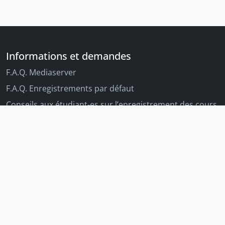
Informations et demandes
F.A.Q. Mediaserver
F.A.Q. Enregistrements par défaut
Conseils aux étudiant-es sur l’enregistrement des cours
Conseils aux enseignant-es sur l'enregistrement des
cours
Autres outils Unige
Moodle
Portfolio
Tandems linguistiques
Archive-ouverte