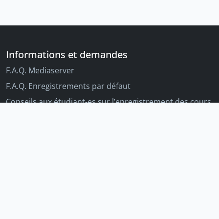
Informations et demandes
F.A.Q. Mediaserver
F.A.Q. Enregistrements par défaut
Conseils aux étudiant-es sur l’enregistrement des cours
Conseils aux enseignant-es sur l'enregistrement des
cours
Autres outils Unige
Moodle
Portfolio
Tandems linguistiques
Archive-ouverte