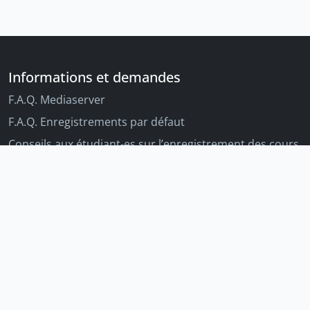
Informations et demandes
F.A.Q. Mediaserver
F.A.Q. Enregistrements par défaut
Conseils aux étudiant-es sur l’enregistrement des cours
Conseils aux enseignant-es sur l'enregistrement des
cours
Autres outils Unige
Moodle
Portfolio
Tandems linguistiques
Archive-ouverte