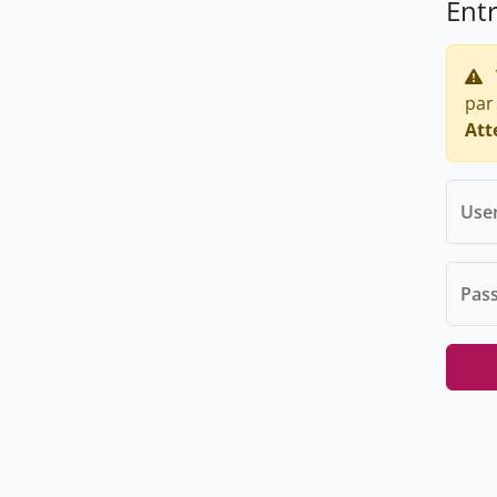
Ent
par
Att
Use
Pas