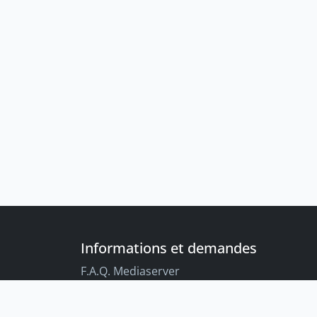
Informations et demandes
F.A.Q. Mediaserver
F.A.Q. Enregistrements par défaut
Conseils aux étudiant-es sur l’enregistreme