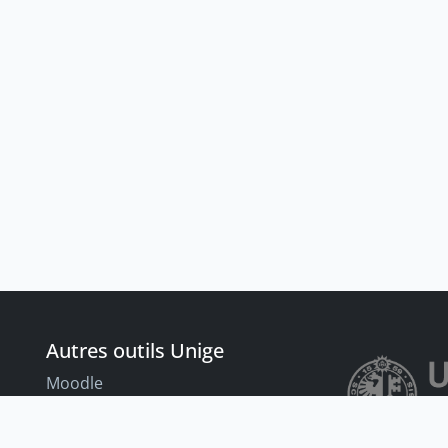
Autres outils Unige
Moodle
Portfolio
nt
Tandems linguistiques