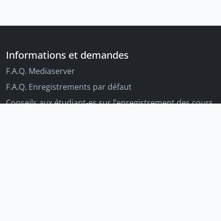
Informations et demandes
F.A.Q. Mediaserver
F.A.Q. Enregistrements par défaut
Conseils aux étudiant-es sur l’enregistrement des cours
Conseils aux enseignant-es sur l'enregistrement des
cours
Autres outils Unige
Moodle
Portfolio
Tandems linguistiques
Archive-ouverte