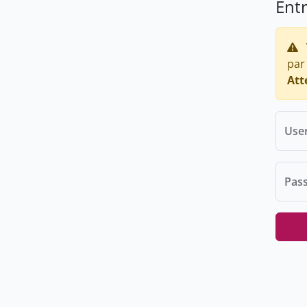
Ent
par
Att
Use
Pas