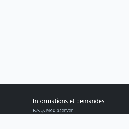
Informations et demandes
F.A.Q. Mediaserver
F.A.Q. Enregistrements par défaut
Conseils aux étudiant-es sur l’enregistreme