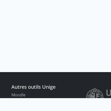
Autres outils Unige
Moodle
Portfolio
nt
Tandems linguistiques