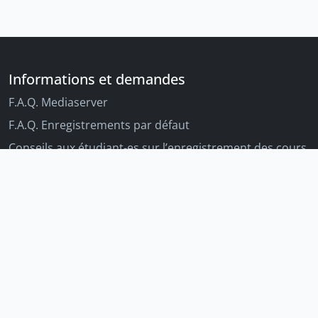
Informations et demandes
F.A.Q. Mediaserver
F.A.Q. Enregistrements par défaut
Conseils aux étudiant-es sur l’enregistrement des cours
Conseils aux enseignant-es sur l'enregistrement des
cours
Autres outils Unige
Moodle
Portfolio
Tandems linguistiques
Archive-ouverte