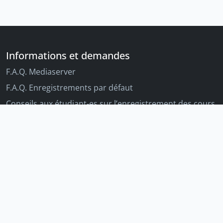
Informations et demandes
F.A.Q. Mediaserver
F.A.Q. Enregistrements par défaut
Conseils aux étudiant-es sur l’enregistrement des cours
Conseils aux enseignant-es sur l'enregistrement des
cours
Autres outils Unige
Moodle
Portfolio
Tandems linguistiques
Archive-ouverte