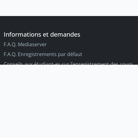
Informations et demandes
F.A.Q. Mediaserver
F.A.Q. Enregistrements par défaut
Conseils aux étudiant-es sur l’enregistrement des cours
Conseils aux enseignant-es sur l'enregistrement des
cours
Autres outils Unige
Moodle
Portfolio
Tandems linguistiques
Archive-ouverte