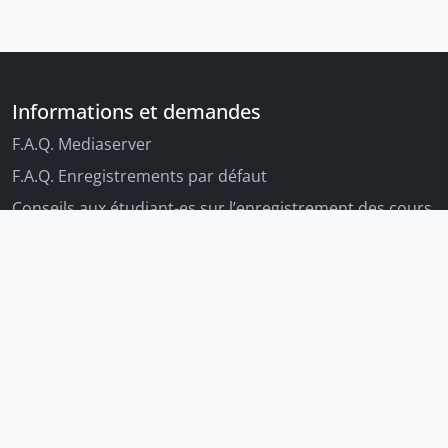
Informations et demandes
F.A.Q. Mediaserver
F.A.Q. Enregistrements par défaut
Conseils aux étudiant-es sur l’enregistrement des cours
Conseils aux enseignant-es sur l'enregistrement des
cours
Autres outils Unige
Moodle
Portfolio
Tandems linguistiques
Archive-ouverte