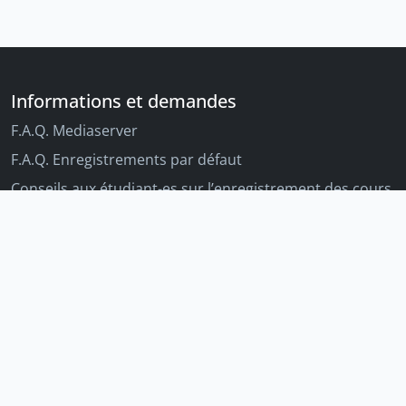
Informations et demandes
F.A.Q. Mediaserver
F.A.Q. Enregistrements par défaut
Conseils aux étudiant-es sur l’enregistrement des cours
Conseils aux enseignant-es sur l'enregistrement des
cours
Autres outils Unige
Moodle
Portfolio
Tandems linguistiques
Archive-ouverte