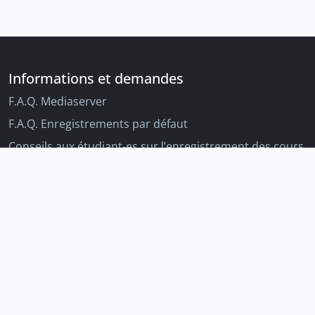
Informations et demandes
F.A.Q. Mediaserver
F.A.Q. Enregistrements par défaut
Conseils aux étudiant-es sur l’enregistrement des cours
Conseils aux enseignant-es sur l'enregistrement des
cours
Autres outils Unige
Moodle
Portfolio
Tandems linguistiques
Archive-ouverte