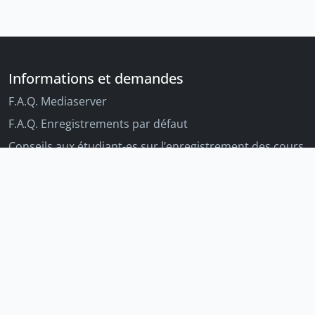
Informations et demandes
F.A.Q. Mediaserver
F.A.Q. Enregistrements par défaut
Conseils aux étudiant-es sur l’enregistrement des cours
Conseils aux enseignant-es sur l'enregistrement des
cours
Autres outils Unige
Moodle
Portfolio
Tandems linguistiques
Archive-ouverte