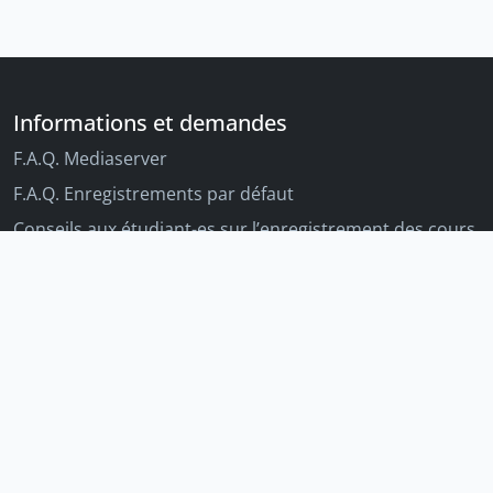
Informations et demandes
F.A.Q. Mediaserver
F.A.Q. Enregistrements par défaut
Conseils aux étudiant-es sur l’enregistrement des cours
Conseils aux enseignant-es sur l'enregistrement des
cours
Autres outils Unige
Moodle
Portfolio
Tandems linguistiques
Archive-ouverte