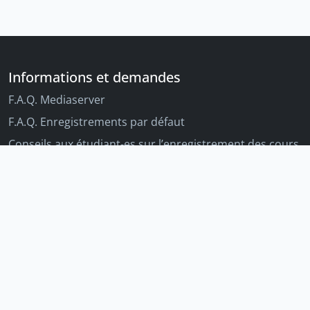
Informations et demandes
F.A.Q. Mediaserver
F.A.Q. Enregistrements par défaut
Conseils aux étudiant-es sur l’enregistrement des cours
Conseils aux enseignant-es sur l'enregistrement des
cours
Autres outils Unige
Moodle
Portfolio
Tandems linguistiques
Archive-ouverte