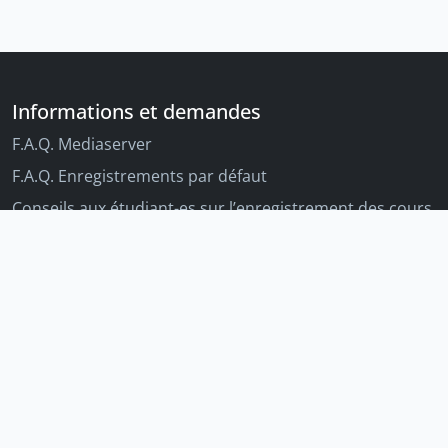
Informations et demandes
F.A.Q. Mediaserver
F.A.Q. Enregistrements par défaut
Conseils aux étudiant-es sur l’enregistrement des cours
Conseils aux enseignant-es sur l'enregistrement des
cours
Autres outils Unige
Moodle
Portfolio
Tandems linguistiques
Archive-ouverte