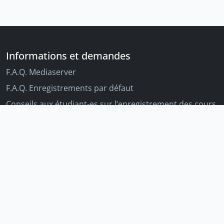
Informations et demandes
F.A.Q. Mediaserver
F.A.Q. Enregistrements par défaut
Conseils aux étudiant-es sur l’enregistrement des cours
Conseils aux enseignant-es sur l'enregistrement des
cours
Autres outils Unige
Moodle
Portfolio
Tandems linguistiques
Archive-ouverte