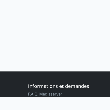
Informations et demandes
F.A.Q. Mediaserver
F.A.Q. Enregistrements par défaut
Conseils aux étudiant-es sur l’enregistreme