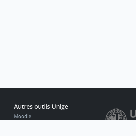
Autres outils Unige
Moodle
Portfolio
nt
Tandems linguistiques