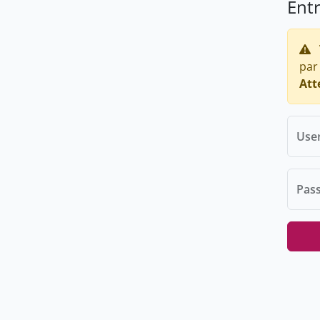
Ent
par
Att
Use
Pas