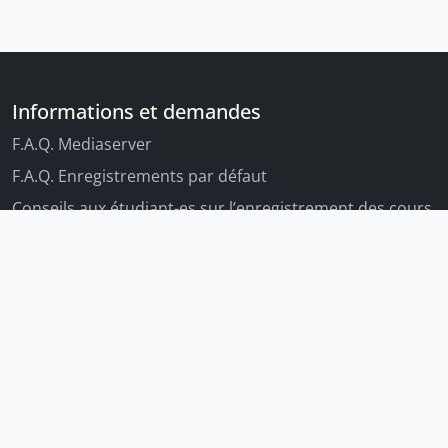
Informations et demandes
F.A.Q. Mediaserver
F.A.Q. Enregistrements par défaut
Conseils aux étudiant-es sur l’enregistrement des cours
Conseils aux enseignant-es sur l'enregistrement des
cours
Autres outils Unige
Moodle
Portfolio
Tandems linguistiques
Archive-ouverte