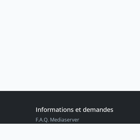
Informations et demandes
F.A.Q. Mediaserver
F.A.Q. Enregistrements par défaut
Conseils aux étudiant-es sur l’enregistreme