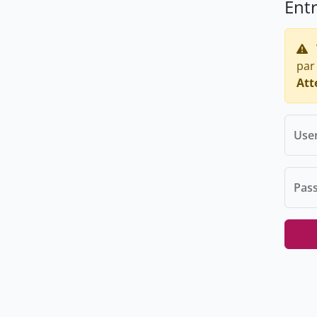
Ent
par
Att
Use
Pas