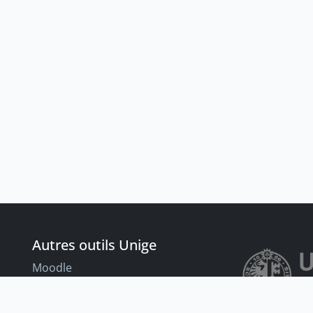
Autres outils Unige
Moodle
Portfolio
nt
Tandems linguistiques