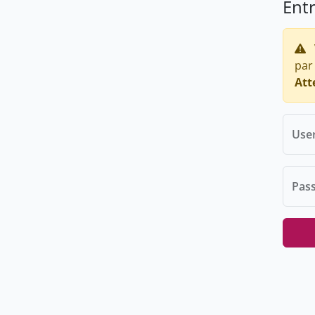
Ent
par
Att
Use
Pas