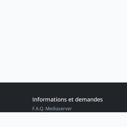
Informations et demandes
F.A.Q. Mediaserver
F.A.Q. Enregistrements par défaut
Conseils aux étudiant-es sur l’enregistreme