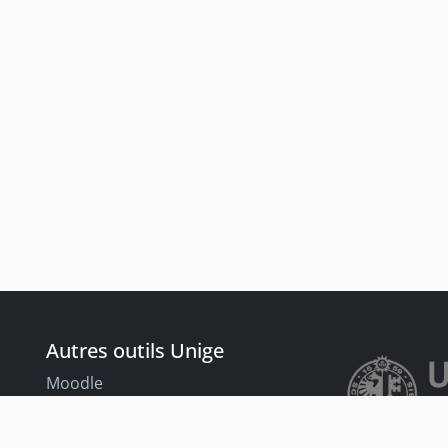
Autres outils Unige
Moodle
Portfolio
nt
Tandems linguistiques