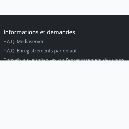
Informations et demandes
F.A.Q. Mediaserver
F.A.Q. Enregistrements par défaut
Conseils aux étudiant-es sur l’enregistrement des cours
Conseils aux enseignant-es sur l'enregistrement des
cours
Autres outils Unige
Moodle
Portfolio
Tandems linguistiques
Archive-ouverte