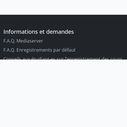
Informations et demandes
F.A.Q. Mediaserver
F.A.Q. Enregistrements par défaut
Conseils aux étudiant-es sur l’enregistrement des cours
Conseils aux enseignant-es sur l'enregistrement des
cours
Autres outils Unige
Moodle
Portfolio
Tandems linguistiques
Archive-ouverte