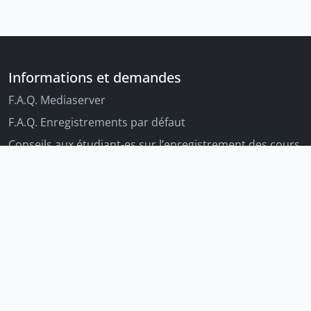
Informations et demandes
F.A.Q. Mediaserver
F.A.Q. Enregistrements par défaut
Conseils aux étudiant-es sur l’enregistrement des cours
Conseils aux enseignant-es sur l'enregistrement des
cours
Autres outils Unige
Moodle
Portfolio
Tandems linguistiques
Archive-ouverte