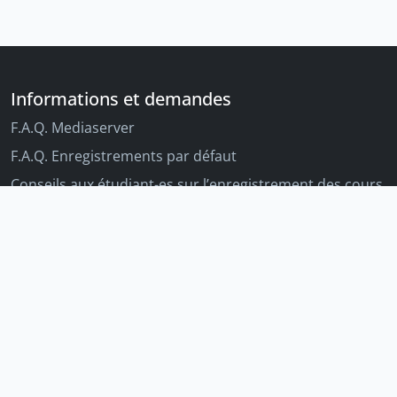
Informations et demandes
F.A.Q. Mediaserver
F.A.Q. Enregistrements par défaut
Conseils aux étudiant-es sur l’enregistrement des cours
Conseils aux enseignant-es sur l'enregistrement des
cours
Autres outils Unige
Moodle
Portfolio
Tandems linguistiques
Archive-ouverte