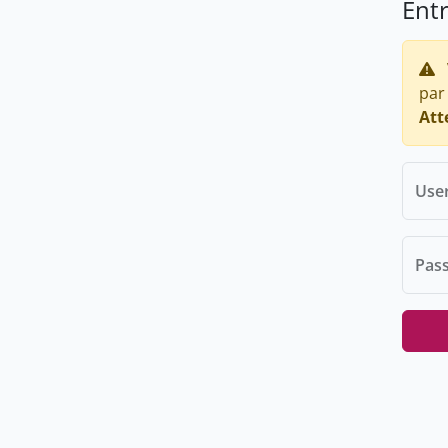
Ent
par
Att
Use
Pas