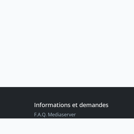
Informations et demandes
F.A.Q. Mediaserver
F.A.Q. Enregistrements par défaut
Conseils aux étudiant-es sur l’enregistreme