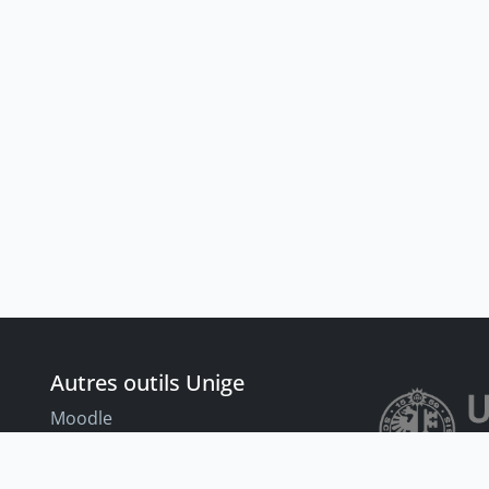
Autres outils Unige
Moodle
Portfolio
nt
Tandems linguistiques