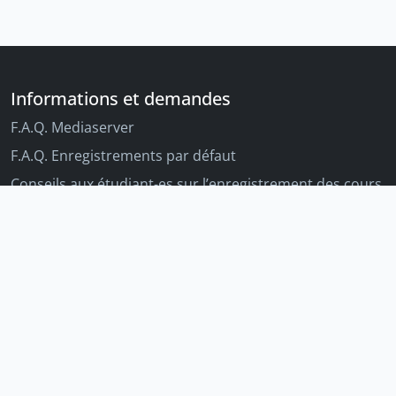
Informations et demandes
F.A.Q. Mediaserver
F.A.Q. Enregistrements par défaut
Conseils aux étudiant-es sur l’enregistrement des cours
Conseils aux enseignant-es sur l'enregistrement des
cours
Autres outils Unige
Moodle
Portfolio
Tandems linguistiques
Archive-ouverte