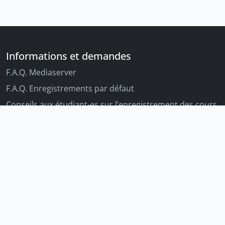
Informations et demandes
F.A.Q. Mediaserver
F.A.Q. Enregistrements par défaut
Conseils aux étudiant-es sur l’enregistrement des cours
Conseils aux enseignant-es sur l'enregistrement des
cours
Autres outils Unige
Moodle
Portfolio
Tandems linguistiques
Archive-ouverte