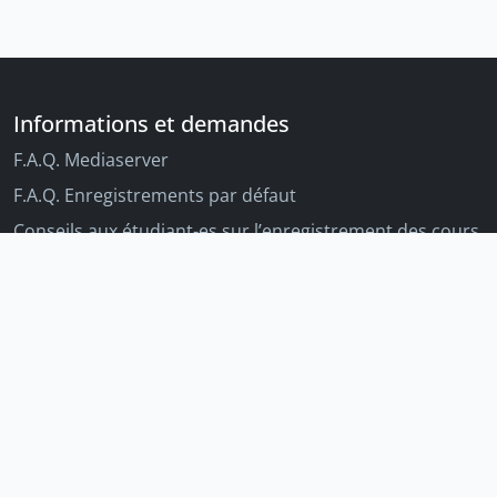
Informations et demandes
F.A.Q. Mediaserver
F.A.Q. Enregistrements par défaut
Conseils aux étudiant-es sur l’enregistrement des cours
Conseils aux enseignant-es sur l'enregistrement des
cours
Autres outils Unige
Moodle
Portfolio
Tandems linguistiques
Archive-ouverte