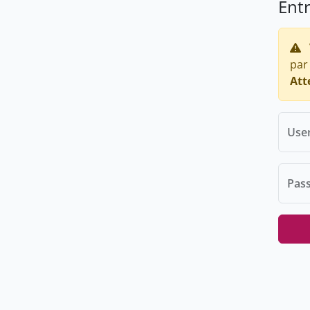
Ent
par
Att
Use
Pas