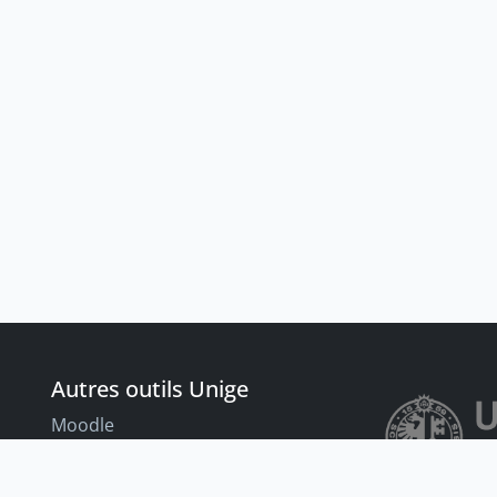
Autres outils Unige
Moodle
Portfolio
nt
Tandems linguistiques