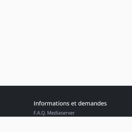
Informations et demandes
F.A.Q. Mediaserver
F.A.Q. Enregistrements par défaut
Conseils aux étudiant-es sur l’enregistreme