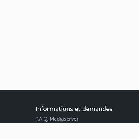
Informations et demandes
F.A.Q. Mediaserver
F.A.Q. Enregistrements par défaut
Conseils aux étudiant-es sur l’enregistreme