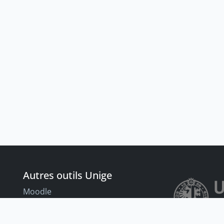
Autres outils Unige
Moodle
Portfolio
nt
Tandems linguistiques