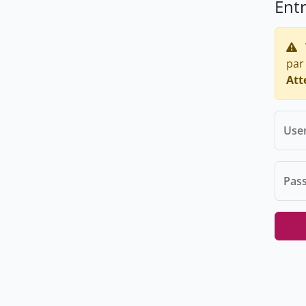
Ent
par
Att
Use
Pas