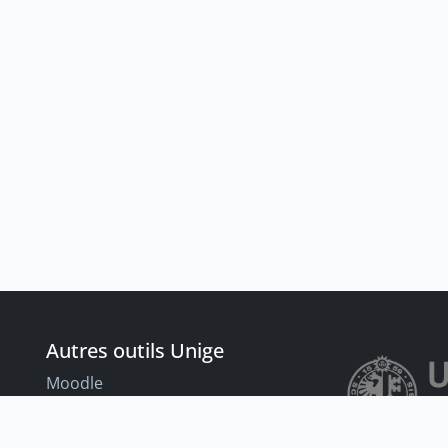
Autres outils Unige
Moodle
Portfolio
nt
Tandems linguistiques