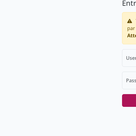
Ent
par
Att
Use
Pas