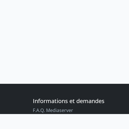
Informations et demandes
F.A.Q. Mediaserver
F.A.Q. Enregistrements par défaut
Conseils aux étudiant-es sur l’enregistreme