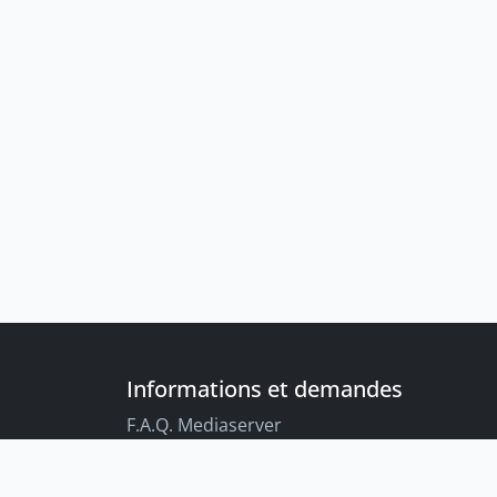
Informations et demandes
F.A.Q. Mediaserver
F.A.Q. Enregistrements par défaut
Conseils aux étudiant-es sur l’enregistreme