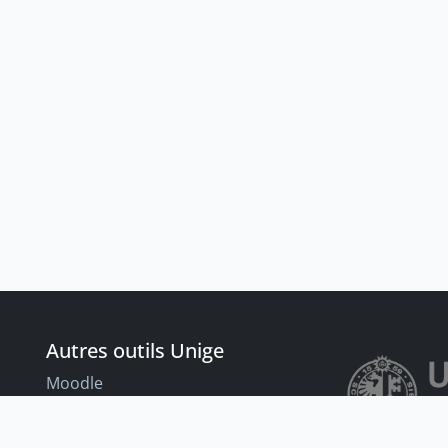
Autres outils Unige
Moodle
Portfolio
nt
Tandems linguistiques