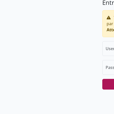
Ent
par
Att
Use
Pas