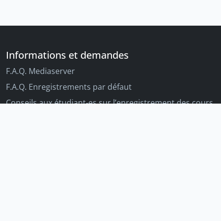
Informations et demandes
F.A.Q. Mediaserver
F.A.Q. Enregistrements par défaut
Conseils aux étudiant-es sur l’enregistrement des cours
Conseils aux enseignant-es sur l'enregistrement des
cours
Autres outils Unige
Moodle
Portfolio
Tandems linguistiques
Archive-ouverte