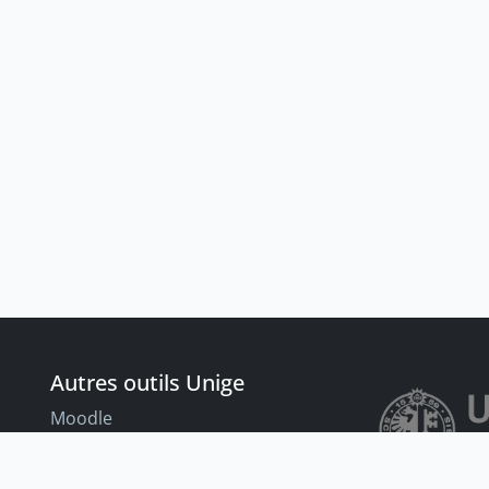
Autres outils Unige
Moodle
Portfolio
nt
Tandems linguistiques