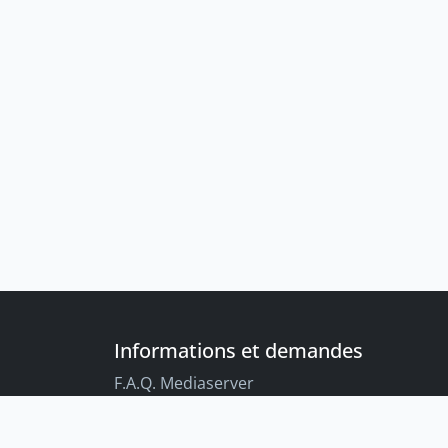
Informations et demandes
F.A.Q. Mediaserver
F.A.Q. Enregistrements par défaut
Conseils aux étudiant-es sur l’enregistreme