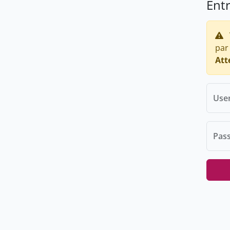
Ent
par
Att
Use
Pas