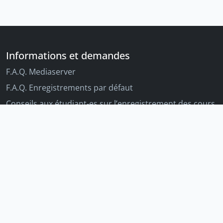
Informations et demandes
F.A.Q. Mediaserver
F.A.Q. Enregistrements par défaut
Conseils aux étudiant-es sur l’enregistrement des cours
Conseils aux enseignant-es sur l'enregistrement des
cours
Autres outils Unige
Moodle
Portfolio
Tandems linguistiques
Archive-ouverte