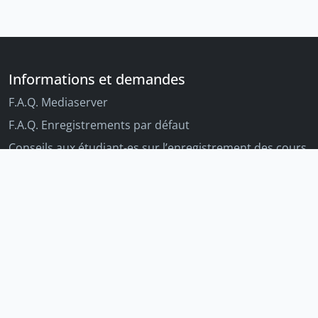
Informations et demandes
F.A.Q. Mediaserver
F.A.Q. Enregistrements par défaut
Conseils aux étudiant-es sur l’enregistrement des cours
Conseils aux enseignant-es sur l'enregistrement des
cours
Autres outils Unige
Moodle
Portfolio
Tandems linguistiques
Archive-ouverte