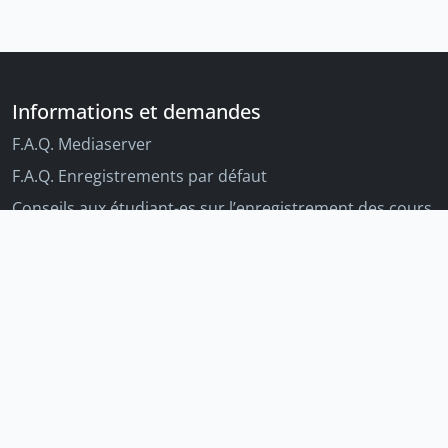
Informations et demandes
F.A.Q. Mediaserver
F.A.Q. Enregistrements par défaut
Conseils aux étudiant-es sur l’enregistrement des cours
Conseils aux enseignant-es sur l'enregistrement des
cours
Autres outils Unige
Moodle
Portfolio
Tandems linguistiques
Archive-ouverte