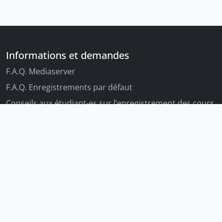
Informations et demandes
F.A.Q. Mediaserver
F.A.Q. Enregistrements par défaut
Conseils aux étudiant-es sur l’enregistrement des cours
Conseils aux enseignant-es sur l'enregistrement des
cours
Autres outils Unige
Moodle
Portfolio
Tandems linguistiques
Archive-ouverte