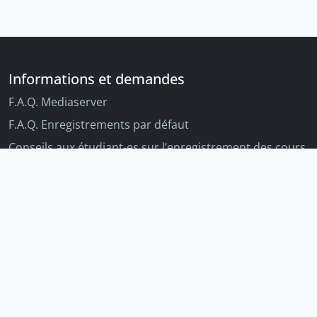
Informations et demandes
F.A.Q. Mediaserver
F.A.Q. Enregistrements par défaut
Conseils aux étudiant-es sur l’enregistrement des cours
Conseils aux enseignant-es sur l'enregistrement des
cours
Autres outils Unige
Moodle
Portfolio
Tandems linguistiques
Archive-ouverte