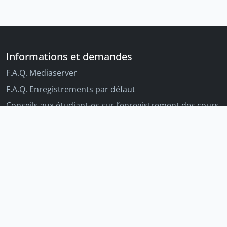
Informations et demandes
F.A.Q. Mediaserver
F.A.Q. Enregistrements par défaut
Conseils aux étudiant-es sur l’enregistrement des cours
Conseils aux enseignant-es sur l'enregistrement des
cours
Autres outils Unige
Moodle
Portfolio
Tandems linguistiques
Archive-ouverte