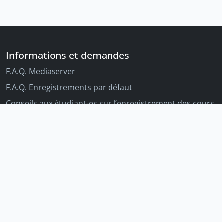
Informations et demandes
F.A.Q. Mediaserver
F.A.Q. Enregistrements par défaut
Conseils aux étudiant-es sur l’enregistrement des cours
Conseils aux enseignant-es sur l'enregistrement des
cours
Autres outils Unige
Moodle
Portfolio
Tandems linguistiques
Archive-ouverte