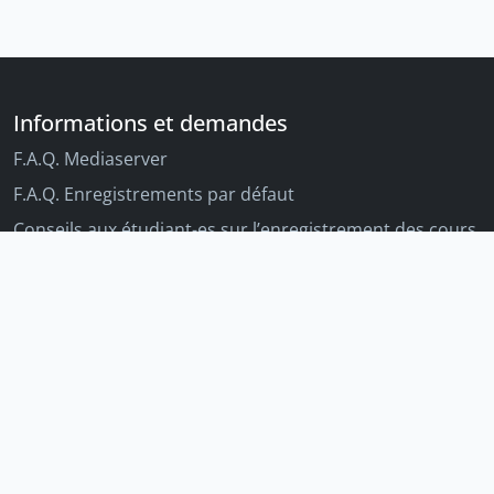
Informations et demandes
F.A.Q. Mediaserver
F.A.Q. Enregistrements par défaut
Conseils aux étudiant-es sur l’enregistrement des cours
Conseils aux enseignant-es sur l'enregistrement des
cours
Autres outils Unige
Moodle
Portfolio
Tandems linguistiques
Archive-ouverte