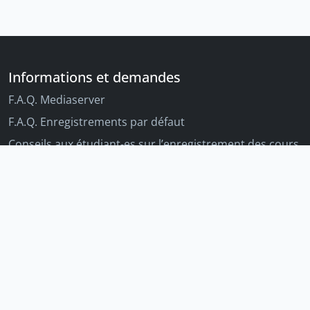
Informations et demandes
F.A.Q. Mediaserver
F.A.Q. Enregistrements par défaut
Conseils aux étudiant-es sur l’enregistrement des cours
Conseils aux enseignant-es sur l'enregistrement des
cours
Autres outils Unige
Moodle
Portfolio
Tandems linguistiques
Archive-ouverte